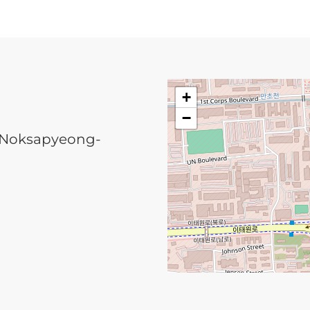
+
−
6 Noksapyeong-