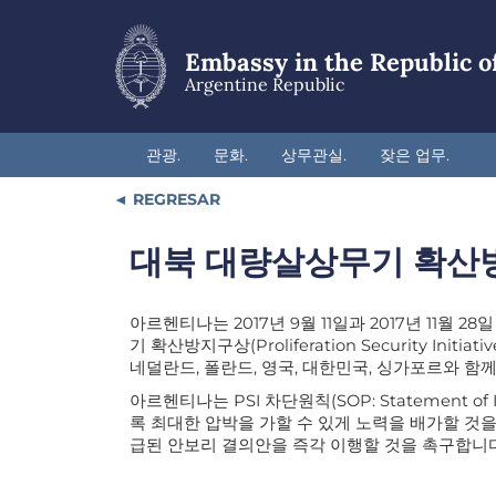
Skip
to
main
Embassy in the Republic o
content
Argentine Republic
관광.
문화.
상무관실.
잦은 업무.
REGRESAR
대북 대량살상무기 확산방
아르헨티나는 2017년 9월 11일과 2017년 11월
기 확산방지구상(Proliferation Security In
네덜란드, 폴란드, 영국, 대한민국, 싱가포르와 함
아르헨티나는 PSI 차단원칙(SOP: Statement o
록 최대한 압박을 가할 수 있게 노력을 배가할 것
급된 안보리 결의안을 즉각 이행할 것을 촉구합니다