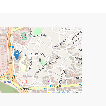
Leaflet
|
©
OpenStreetMap
contributors