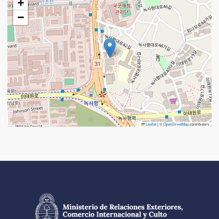
+
−
Leaflet
|
©
OpenStreetMap
contributors