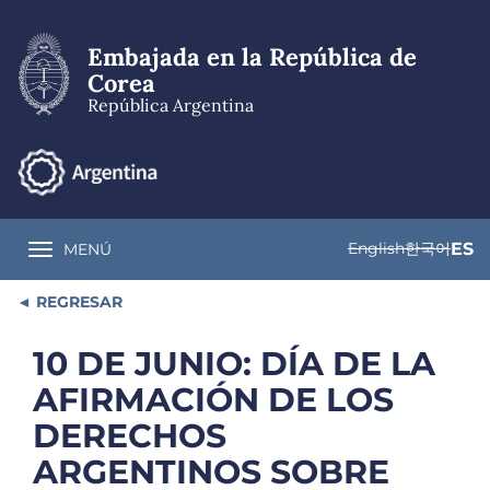
Pasar
al
Embajada en la República de
contenido
principal
Corea
República Argentina
English
한국어
ES
MENÚ
Toggle navigation
REGRESAR
10 DE JUNIO: DÍA DE LA
AFIRMACIÓN DE LOS
DERECHOS
ARGENTINOS SOBRE