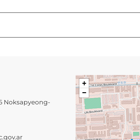
+
−
06 Noksapyeong-
.gov.ar