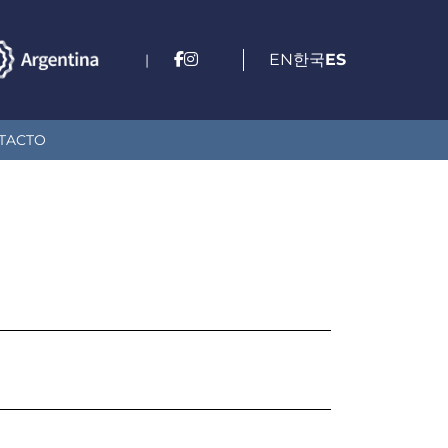
EN
한국
ES
|
TACTO