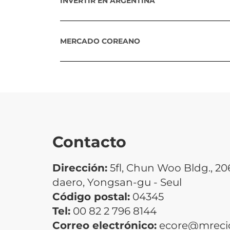
INVERTIR EN ARGENTINA
MERCADO COREANO
Contacto
Dirección:
5fl, Chun Woo Bldg., 2
daero, Yongsan-gu - Seul
Código postal:
04345
Tel:
00 82 2 796 8144
Correo electrónico:
ecore@mrecic