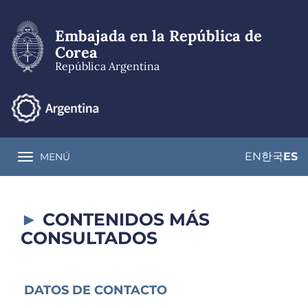
Pasar
al
Embajada en la República de
contenido
principal
Corea
República Argentina
EN
한국
ES
MENÚ
Toggle navigation
CONTENIDOS MÁS
CONSULTADOS
DATOS DE CONTACTO