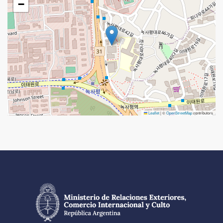
−
Leaflet
|
©
OpenStreetMap
contributors