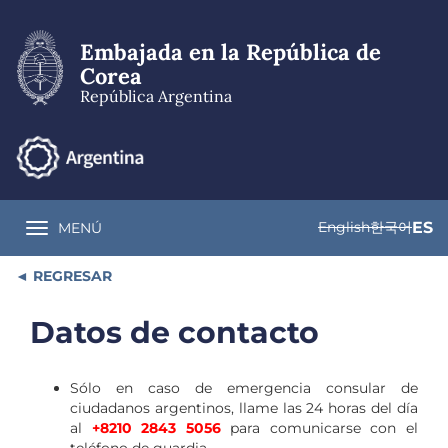
Pasar
al
Embajada en la República de
contenido
principal
Corea
República Argentina
English
한국어
ES
MENÚ
Toggle navigation
REGRESAR
Datos de contacto
Sólo en caso de emergencia consular de
ciudadanos argentinos, llame las 24 horas del día
al
+8210 2843 5056
para comunicarse con el