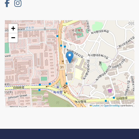
+
−
Leaflet
|
©
OpenStreetMap
contributors